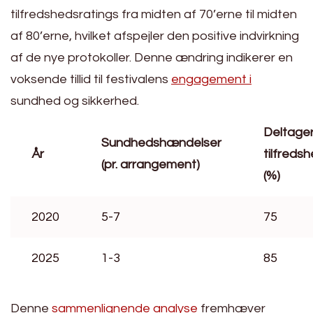
tilfredshedsratings fra midten af 70’erne til midten
af 80’erne, hvilket afspejler den positive indvirkning
af de nye protokoller. Denne ændring indikerer en
voksende tillid til festivalens
engagement i
sundhed og sikkerhed.
Deltage
Sundhedshændelser
År
tilfreds
(pr. arrangement)
(%)
2020
5-7
75
2025
1-3
85
Denne
sammenlignende analyse
fremhæver