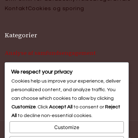
Kontakt
Cookies og sporing
Kategorier
Analyse af samfundsengagement
We respect your privacy
Evaluering af begivenhedsresultater
Cookies help us improve your experience, deliver
personalized content, and analyze traffic. You
Festival Deltagelsesindsigt
can choose which cookies to allow by clicking
Customize
. Click
Accept All
to consent or
Reject
All
to decline non-essential cookies.
Customize
© Copyright 2026
puppetfestival.dk
. All Rights Reserved.